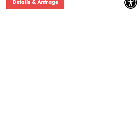
Details & Anfrage
Ferienwohnung
pro Person 35,00 € pro Nacht