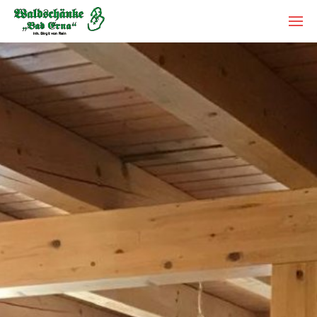
Um Einstellungen zur Barrierefreiheit
Restaurant Waldschänke
vornehmen zu können wird die
Berechtigung für
funktionale Cookies
Feiern
in den Cookie-Einstellungen benötigt.
Catering
Übernachtungen
Cookie-Einstellungen
Bad Erna und Umgebung